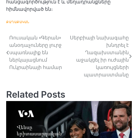
հանցագործություն է և մեղադրանքները
հիմնավորված են։
ՔԱՂԱՔԱԿԱՆ
Ռուսական «Գերան»
Սերբիայի նախագահը
Post
անօդաչուները լուրջ
խնդրել է
navigation
սպառնալիք են
Ղազախստանին
ներկայացնում
աջակցել իր ուժային
Ուկրաինայի համար
կառույցների
պատրաստմանը
Related Posts